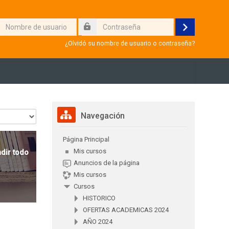
re
Acceder
aseña
io
¿Olvidó su nombre de usuario o contraseña?
Salta Navegación
Navegación
Página Principal
Mis cursos
dir todo
Anuncios de la página
Mis cursos
Cursos
HISTORICO
OFERTAS ACADEMICAS 2024
AÑO 2024