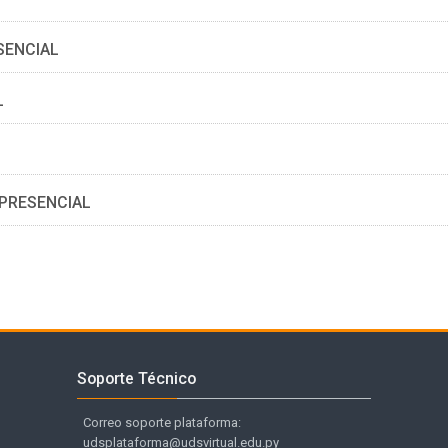
SENCIAL
L
 PRESENCIAL
Salta Soporte Técnico
Soporte Técnico
Correo soporte plataforma:
udsplataforma@udsvirtual.edu.py