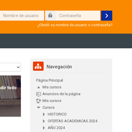
re
Acceder
aseña
io
¿Olvidó su nombre de usuario o contraseña?
Salta Navegación
Navegación
Página Principal
Mis cursos
dir todo
Anuncios de la página
Mis cursos
Cursos
HISTORICO
OFERTAS ACADEMICAS 2024
AÑO 2024